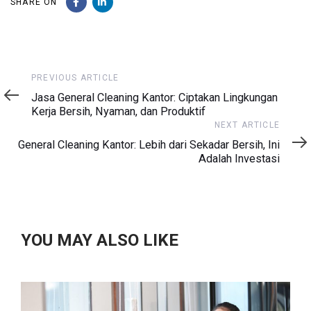
SHARE ON
Previous
PREVIOUS ARTICLE
Article
Jasa General Cleaning Kantor: Ciptakan Lingkungan
Kerja Bersih, Nyaman, dan Produktif
Next
NEXT ARTICLE
Article
General Cleaning Kantor: Lebih dari Sekadar Bersih, Ini
Adalah Investasi
YOU MAY ALSO LIKE