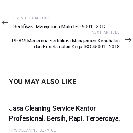
Previous
PREVIOUS ARTICLE
Article
Sertifikasi Manajemen Mutu ISO 9001 : 2015
Next
NEXT ARTICLE
Article
PPBM Menerima Sertifikasi Manajemen Kesehatan
dan Keselamatan Kerja ISO 45001 : 2018
YOU MAY ALSO LIKE
Jasa Cleaning Service Kantor
Profesional. Bersih, Rapi, Terpercaya.
TIPS CLEANING SERVICE