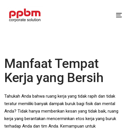
Skip
Skip
links
to
Tog
primary
navi
navigation
Skip
Post
to
content
navigation
Manfaat Tempat
Kerja yang Bersih
Tahukah Anda bahwa ruang kerja yang tidak rapih dan tidak
teratur memiliki banyak dampak buruk bagi fisik dan mental
Anda? Tidak hanya memberikan kesan yang tidak baik, ruang
kerja yang berantakan mencerminkan etos kerja yang buruk
terhadap Anda dan tim Anda. Kemampuan untuk