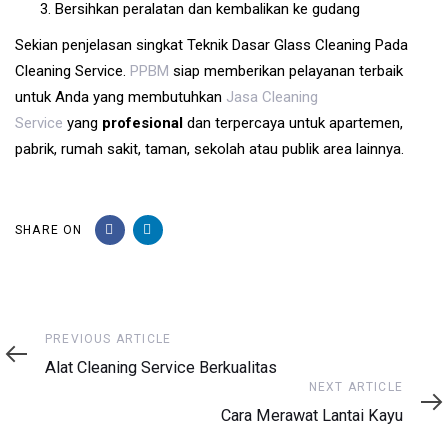
Bersihkan peralatan dan kembalikan ke gudang
Sekian penjelasan singkat Teknik Dasar Glass Cleaning Pada
Cleaning Service.
PPBM
siap memberikan pelayanan terbaik
untuk Anda yang membutuhkan
Jasa Cleaning
Service
yang
profesional
dan terpercaya untuk apartemen,
pabrik, rumah sakit, taman, sekolah atau publik area lainnya.
SHARE ON
Previous
PREVIOUS ARTICLE
Article
Alat Cleaning Service Berkualitas
Next
NEXT ARTICLE
Article
Cara Merawat Lantai Kayu