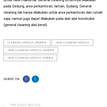
untuk hasil maksimal. General Cleaning umumnya dilakukan
pada Gedung, area perkantoran, taman, Gudang. General
cleaning tak hanya dilakukan untuk area perkantoran dan rumah
saja, namun juga dapat dilakukan pada alat-alat konstruksi
(general cleaning alat berat).
CLEANING SERVICE JAKARTA
JASA CLEANING SERVICE
JASA CLEANING SERVICE JAKARTA
JASA CLEANING SERVICE TERBAIK
SHARE ON
Previous
PREVIOUS ARTICLE