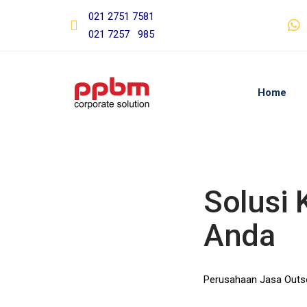
Skip
Skip
021 2751 7581
links
to
021 7257 985
primary
navigation
Skip
Home
to
content
Post
navigat
Solusi 
Anda
Perusahaan Jasa Outso