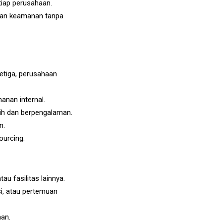
tiap perusahaan.
uhan keamanan tanpa
etiga, perusahaan
anan internal.
ih dan berpengalaman.
n.
ourcing.
au fasilitas lainnya.
i, atau pertemuan
aan.