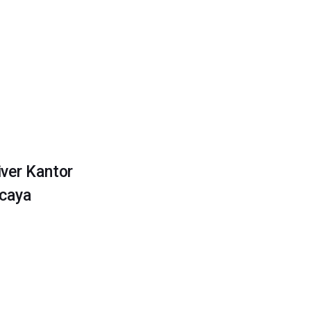
iver Kantor
rcaya