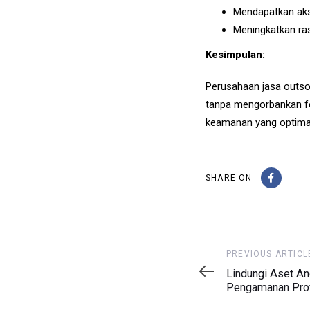
Mendapatkan aks
Meningkatkan ra
Kesimpulan:
Perusahaan jasa outso
tanpa mengorbankan fo
keamanan yang optimal
SHARE ON
Previous
PREVIOUS ARTICL
Article
Lindungi Aset A
Pengamanan Pro