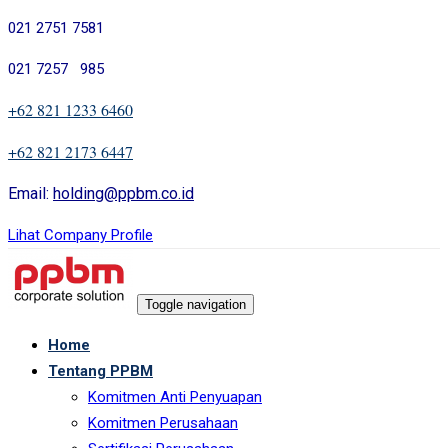
Skip
Skip
021 2751 7581
links
to
021 7257 985
primary
navigation
+62 821 1233 6460
Skip
+62 821 2173 6447
to
content
Email:
holding@ppbm.co.id
Lihat Company Profile
Toggle navigation
Home
Tentang PPBM
Komitmen Anti Penyuapan
Komitmen Perusahaan