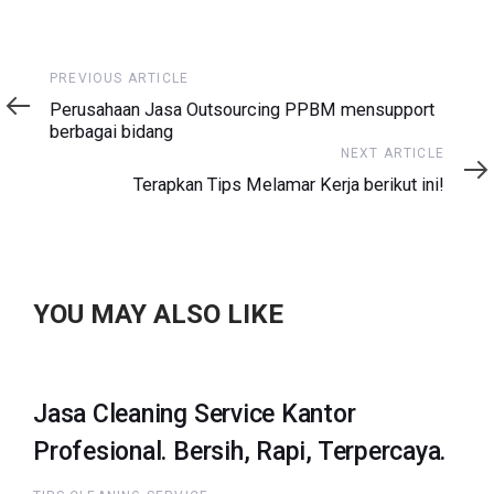
Previous
PREVIOUS ARTICLE
Article
Perusahaan Jasa Outsourcing PPBM mensupport
berbagai bidang
Next
NEXT ARTICLE
Article
Terapkan Tips Melamar Kerja berikut ini!
YOU MAY ALSO LIKE
Jasa Cleaning Service Kantor
Profesional. Bersih, Rapi, Terpercaya.