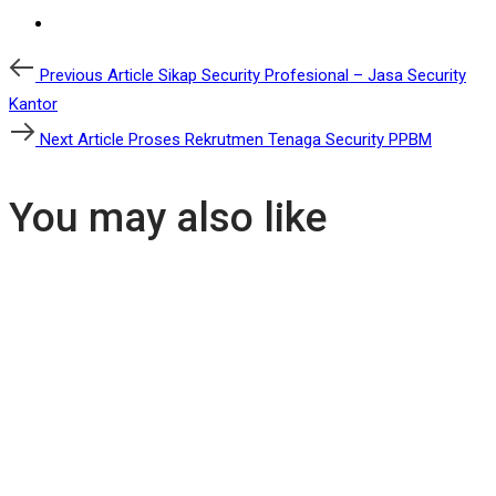
Post
Previous
Previous Article
Sikap Security Profesional – Jasa Security
Article
Kantor
navigation
Next
Next Article
Proses Rekrutmen Tenaga Security PPBM
Article
You may also like