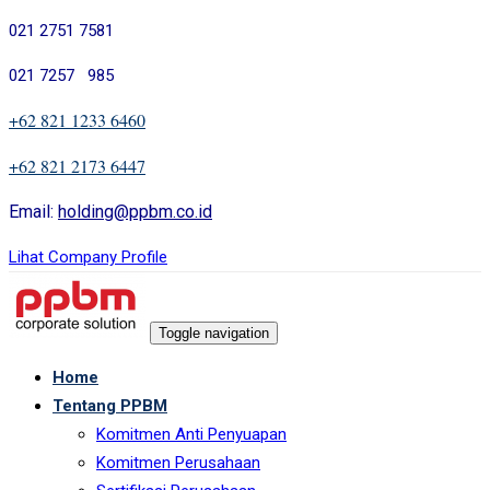
Skip
Skip
021 2751 7581
links
to
021 7257 985
primary
navigation
+62 821 1233 6460
Skip
+62 821 2173 6447
to
content
Email:
holding@ppbm.co.id
Lihat Company Profile
Toggle navigation
Home
Tentang PPBM
Komitmen Anti Penyuapan
Komitmen Perusahaan