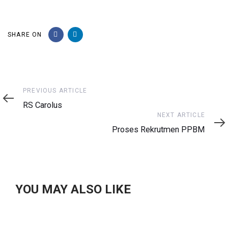
SHARE ON
Previous
PREVIOUS ARTICLE
Article
RS Carolus
Next
NEXT ARTICLE
Article
Proses Rekrutmen PPBM
YOU MAY ALSO LIKE