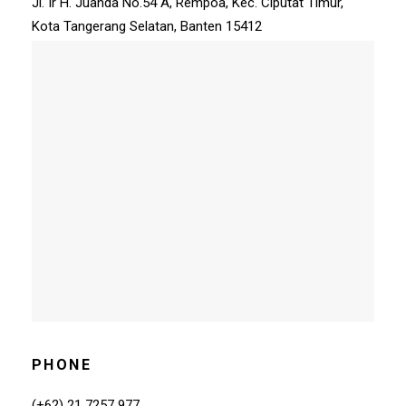
Jl. Ir H. Juanda No.54 A, Rempoa, Kec. Ciputat Timur,
Kota Tangerang Selatan, Banten 15412
PHONE
(+62) 21 7257 977