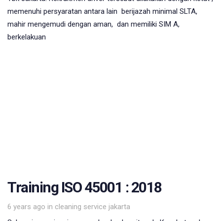
memenuhi persyaratan antara lain berijazah minimal SLTA,
mahir mengemudi dengan aman, dan memiliki SIM A,
berkelakuan
Training ISO 45001 : 2018
Tags
6 years ago
in
cleaning service jakarta