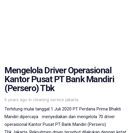
Mengelola Driver Operasional
Kantor Pusat PT Bank Mandiri
(Persero) Tbk
Tags
6 years ago
in
cleaning service jakarta
Terhitung mulai tanggal 1 Juli 2020 PT Perdana Prima Bhakti
Mandiri dipercaya menyediakan dan mengelola 70 driver
operasional Kantor Pusat PT Bank Mandiri (Persero)
Tbk Jakarta. Rekruitmen driver tersebut dilakukan dengan ketat ,