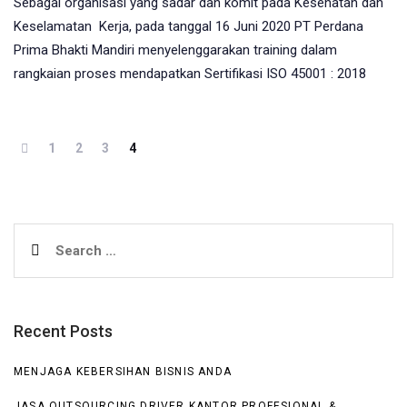
Sebagai organisasi yang sadar dan komit pada Kesehatan dan
Keselamatan Kerja, pada tanggal 16 Juni 2020 PT Perdana
Prima Bhakti Mandiri menyelenggarakan training dalam
rangkaian proses mendapatkan Sertifikasi ISO 45001 : 2018
1
2
3
4
Search
for:
Recent Posts
MENJAGA KEBERSIHAN BISNIS ANDA
JASA OUTSOURCING DRIVER KANTOR PROFESIONAL &