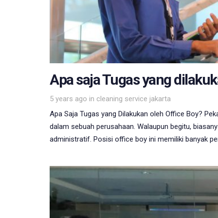
Apa saja Tugas yang dilakuk
Tags
5 years ago
in
cleaning service jakarta
Apa Saja Tugas yang Dilakukan oleh Office Boy? Pek
dalam sebuah perusahaan. Walaupun begitu, biasanya
administratif. Posisi office boy ini memiliki banyak p