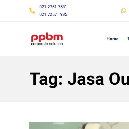
Skip
Skip
021 2751 7581
links
to
021 7257 985
primary
navigation
Skip
Home
to
content
Tag: Jasa Ou