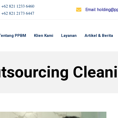
+62 821 1233 6460
Email:
holding@pp
+62 821 2173 6447
Tentang PPBM
Klien Kami
Layanan
Artikel & Berita
tsourcing Clean