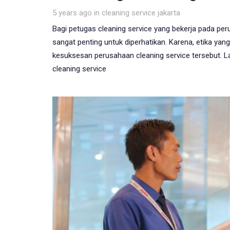
Tags
5 years ago
in
cleaning service jakarta
Bagi petugas cleaning service yang bekerja pada per
sangat penting untuk diperhatikan. Karena, etika yan
kesuksesan perusahaan cleaning service tersebut. La
cleaning service