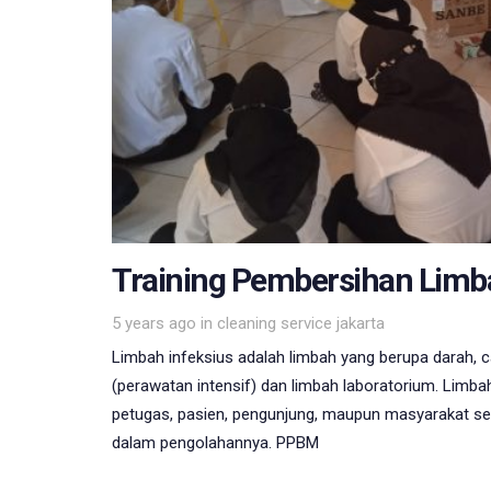
Training Pembersihan Limba
Tags
5 years ago
in
cleaning service jakarta
Limbah infeksius adalah limbah yang berupa darah, c
(perawatan intensif) dan limbah laboratorium. Limba
petugas, pasien, pengunjung, maupun masyarakat seki
dalam pengolahannya. PPBM