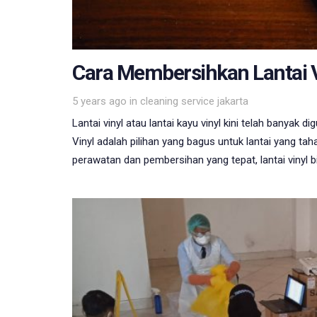
Cara Membersihkan Lantai V
Tags
5 years ago
in
cleaning service jakarta
Lantai vinyl atau lantai kayu vinyl kini telah banyak
Vinyl adalah pilihan yang bagus untuk lantai yang t
perawatan dan pembersihan yang tepat, lantai viny