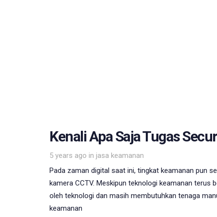
Kenali Apa Saja Tugas Secu
Tags
5 years ago
in
jasa keamanan
Pada zaman digital saat ini, tingkat keamanan pun s
kamera CCTV. Meskipun teknologi keamanan terus be
oleh teknologi dan masih membutuhkan tenaga manu
keamanan