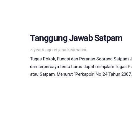
Tanggung Jawab Satpam
Tags
5 years ago
in
jasa keamanan
Tugas Pokok, Fungsi dan Peranan Seorang Satpam
dan terpercaya tentu harus dapat menjalani Tugas 
atau Satpam. Menurut “Perkapolri No 24 Tahun 2007,