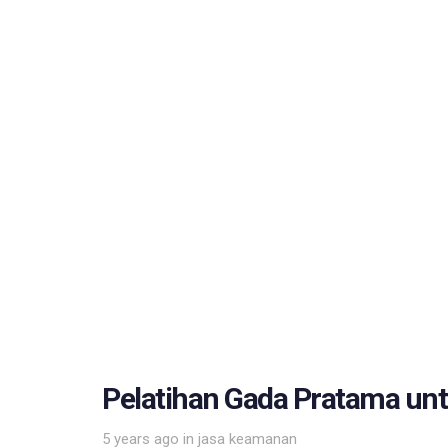
Pelatihan Gada Pratama unt
Tags
5 years ago
in
jasa keamanan