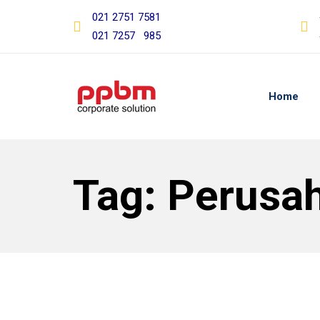
Skip
Skip
021 2751 7581
links
to
021 7257 985
primary
navigation
Skip
Home
to
content
Tag: Perusah