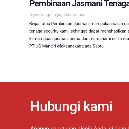
Pembinaan Jasmani Tenaga 
Tags
5 years ago
in
jasa keamanan
Binjas atau Pembinaan Jasmani merupakan salah satu
tenaga security kami, sehingga dapat menghasilka
kemampuan jasmani prima dan memahami serta mam
PT UG Mandiri dilaksanakan pada Sabtu
Hubungi kami
Apapun kebutuhan bisnis Anda, silakan