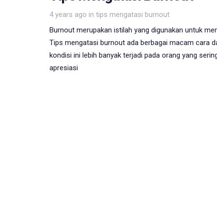
Tags
4 years ago
in
tips mengatasi burnout
Burnout merupakan istilah yang digunakan untuk men
Tips mengatasi burnout ada berbagai macam cara d
kondisi ini lebih banyak terjadi pada orang yang ser
apresiasi