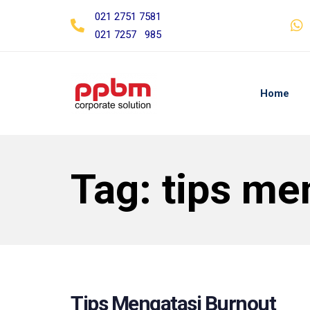
Skip
Skip
021 2751 7581
links
to
021 7257 985
primary
navigation
Skip
Home
to
content
Tag: tips me
Tips Mengatasi Burnout