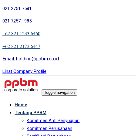
Skip
Skip
021 2751 7581
links
to
021 7257 985
primary
navigation
+62 821 1233 6460
Skip
+62 821 2173 6447
to
content
Email:
holding@ppbm.co.id
Lihat Company Profile
Toggle navigation
Home
Tentang PPBM
Komitmen Anti Penyuapan
Komitmen Perusahaan