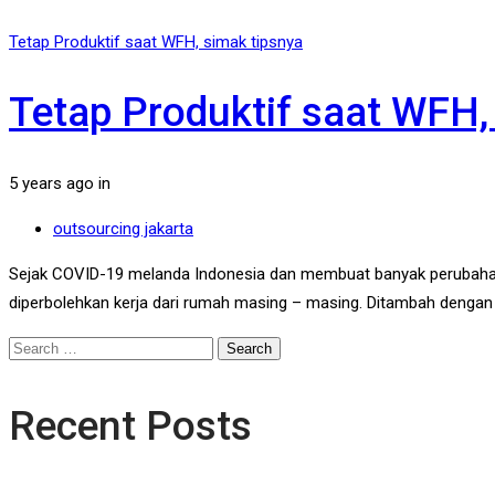
Tetap Produktif saat WFH, simak tipsnya
Tetap Produktif saat WFH,
Tags
5 years ago
in
outsourcing jakarta
Sejak COVID-19 melanda Indonesia dan membuat banyak perubaha
diperbolehkan kerja dari rumah masing – masing. Ditambah denga
Search
for:
Recent Posts